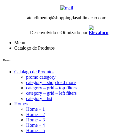
atendimento@shoppingdasublimacao.com
Desenvolvido e Otimizado por
Menu
Catálogo de Produtos
Menu
Catalago de Produtos
promo category
category – shop load more
category – grid – top filters
category – grid – left filters
category – list
Homes
Home – 1
Home – 2
Home – 3
Home – 4
Home – 5