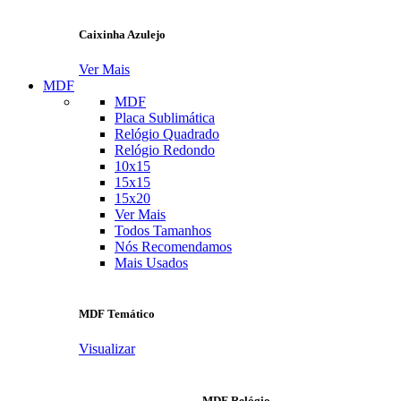
Caixinha Azulejo
Ver Mais
MDF
MDF
Placa Sublimática
Relógio Quadrado
Relógio Redondo
10x15
15x15
15x20
Ver Mais
Todos Tamanhos
Nós Recomendamos
Mais Usados
MDF Temático
Visualizar
MDF Relógio