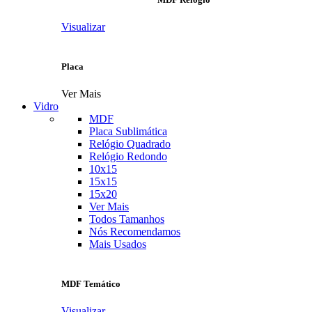
Visualizar
Placa
Ver Mais
Vidro
MDF
Placa Sublimática
Relógio Quadrado
Relógio Redondo
10x15
15x15
15x20
Ver Mais
Todos Tamanhos
Nós Recomendamos
Mais Usados
MDF Temático
Visualizar