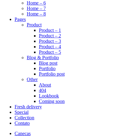
Home – 6
Home – 7
Home – 8
Pages
Product
Product – 1
Product – 2
Product – 3
Product – 4
Product – 5
Blog & Portfolio
Blog post
Portfolio
Portfolio post
Other
About
404
Lookbook
Coming soon
Fresh delivery
Special
Collection
Contato
Canecas