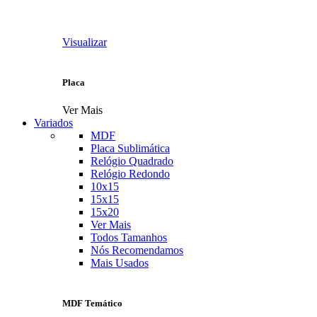
Visualizar
Placa
Ver Mais
Variados
MDF
Placa Sublimática
Relógio Quadrado
Relógio Redondo
10x15
15x15
15x20
Ver Mais
Todos Tamanhos
Nós Recomendamos
Mais Usados
MDF Temático