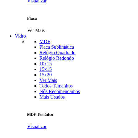
Visualizar
Placa
Ver Mais
Vidro
MDF
Placa Sublimática
Relógio Quadrado
Relógio Redondo
10x15
15x15
15x20
Ver Mais
Todos Tamanhos
Nós Recomendamos
Mais Usados
MDF Temático
Visualizar