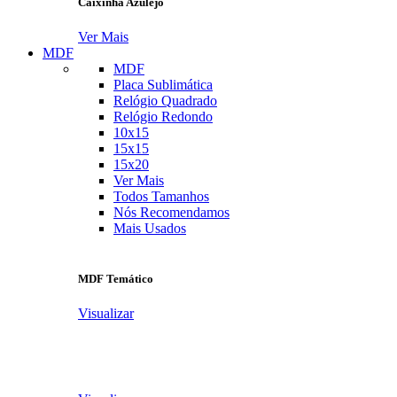
Caixinha Azulejo
Ver Mais
MDF
MDF
Placa Sublimática
Relógio Quadrado
Relógio Redondo
10x15
15x15
15x20
Ver Mais
Todos Tamanhos
Nós Recomendamos
Mais Usados
MDF Temático
Visualizar