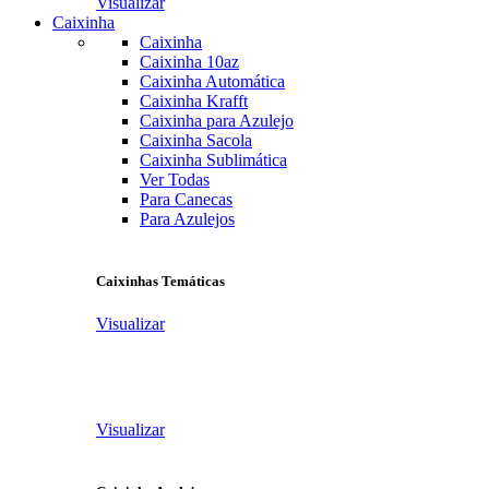
Visualizar
Caixinha
Caixinha
Caixinha 10az
Caixinha Automática
Caixinha Krafft
Caixinha para Azulejo
Caixinha Sacola
Caixinha Sublimática
Ver Todas
Para Canecas
Para Azulejos
Caixinhas Temáticas
Visualizar
Visualizar