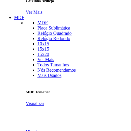
Caixinha Azulejo
Ver Mais
MDF
MDF
Placa Sublimática
Relógio Quadrado
Relógio Redondo
10x15
15x15
15x20
Ver Mais
Todos Tamanhos
Nós Recomendamos
Mais Usados
MDF Temático
Visualizar