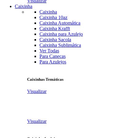
Visualizar
Caixinha
Caixinha
Caixinha 10az
Caixinha Automática
Caixinha Krafft
Caixinha para Azulejo
Caixinha Sacola
Caixinha Sublimática
Ver Todas
Para Canecas
Para Azulejos
Caixinhas Temáticas
Visualizar
Visualizar