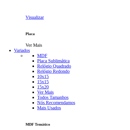
Visualizar
Placa
Ver Mais
Variados
MDF
Placa Sublimática
Relógio Quadrado
Relógio Redondo
10x15
15x15
15x20
Ver Mais
Todos Tamanhos
Nós Recomendamos
Mais Usados
MDF Temático