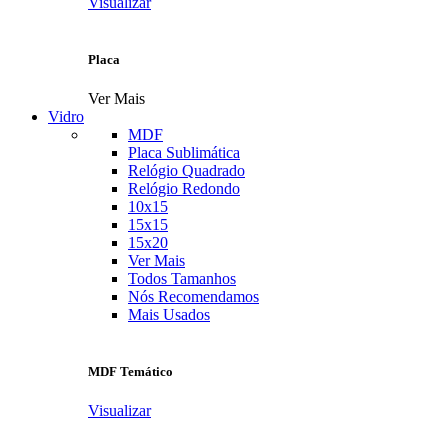
Visualizar
Placa
Ver Mais
Vidro
MDF
Placa Sublimática
Relógio Quadrado
Relógio Redondo
10x15
15x15
15x20
Ver Mais
Todos Tamanhos
Nós Recomendamos
Mais Usados
MDF Temático
Visualizar