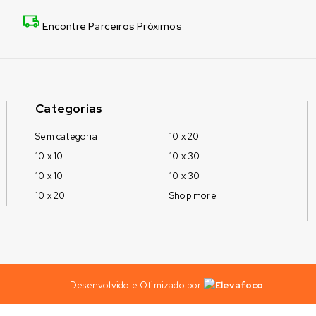
Encontre Parceiros Próximos
Categorias
Sem categoria
10 x 20
10 x 10
10 x 30
10 x 10
10 x 30
10 x 20
Shop more
Desenvolvido e Otimizado por