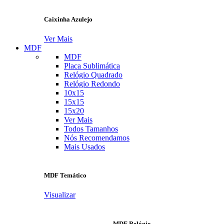
Caixinha Azulejo
Ver Mais
MDF
MDF
Placa Sublimática
Relógio Quadrado
Relógio Redondo
10x15
15x15
15x20
Ver Mais
Todos Tamanhos
Nós Recomendamos
Mais Usados
MDF Temático
Visualizar
MDF Relógio