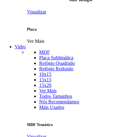
Visualizar
Placa
Ver Mais
Vidro
MDF
Placa Sublimática
Relógio Quadrado
Relógio Redondo
10x15
15x15
15x20
Ver Mais
Todos Tamanhos
Nós Recomendamos
Mais Usados
MDF Temático
Visualizar