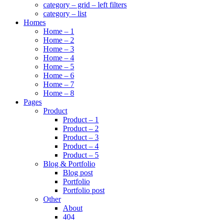
category – grid – left filters
category – list
Homes
Home – 1
Home – 2
Home – 3
Home – 4
Home – 5
Home – 6
Home – 7
Home – 8
Pages
Product
Product – 1
Product – 2
Product – 3
Product – 4
Product – 5
Blog & Portfolio
Blog post
Portfolio
Portfolio post
Other
About
404