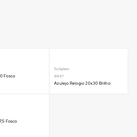
Subglass
30 Fosco
8847
Azulejo Relogio 20x30 Brilho
7,5 Fosco