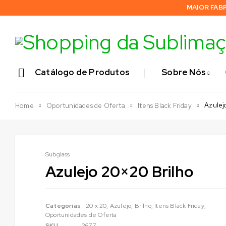
MAIOR FAB
Catálogo de Produtos
Sobre Nós
Azulej
Home
Oportunidades de Oferta
Itens Black Friday
Subglass
Azulejo 20×20 Brilho
Categorias
20 x 20
,
Azulejo
,
Brilho
,
Itens Black Friday
,
Oportunidades de Oferta
SKU
2677