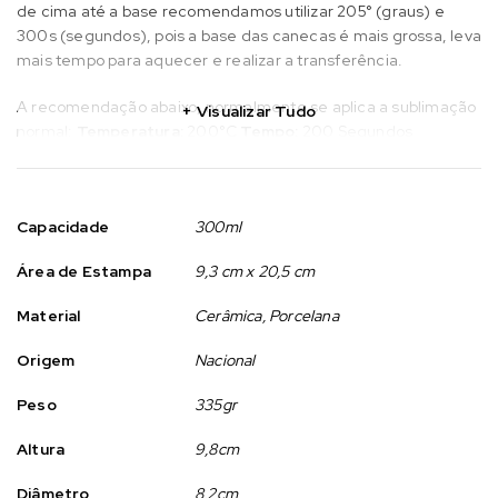
de cima até a base recomendamos utilizar 205° (graus) e
300s (segundos), pois a base das canecas é mais grossa, leva
mais tempo para aquecer e realizar a transferência.
A recomendação abaixo, normalmente se aplica a sublimação
Visualizar Tudo
normal:
Temperatura:
200°C
Tempo:
200 Segundos
Pressão:
Média
Observação:
Todas essas caracteristicas acima citadas são
para referência, pois deve-se levar em consideração a
Capacidade
300ml
temperatura ambiente, o tipo de impressora sublimática e o
Área de Estampa
9,3 cm x 20,5 cm
papel sublimático a ser utilizado.
Material
Cerâmica, Porcelana
Sugestões de Datas Comemorativas (Datas que mais
vendem):
– Calendário escolar (Data comemorativa escolar).
Origem
Nacional
– Lembrança – Aniversário, Casamento, Confraternização e
Brindes.
– Eventos – Empresas, Escritórios e Branding de
Peso
335gr
marca.
Altura
9,8cm
* Imagens meramente ilustrativas, consulte nosso
atendimento.
Diâmetro
8,2cm