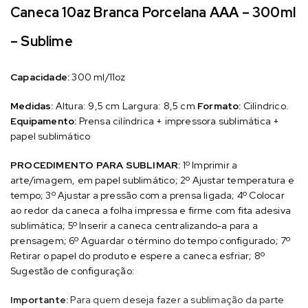
Caneca 10az Branca Porcelana AAA – 300ml
– Sublime
Capacidade:
300 ml/11oz
Medidas:
Altura: 9,5 cm Largura: 8,5 cm
Formato:
Cilíndrico.
Equipamento:
Prensa cilíndrica + impressora sublimática +
papel sublimático
PROCEDIMENTO PARA SUBLIMAR:
1º Imprimir a
arte/imagem, em papel sublimático;
2º Ajustar temperatura e
tempo;
3º Ajustar a pressão com a prensa ligada;
4º Colocar
ao redor da caneca a folha impressa e firme com fita adesiva
sublimática;
5º Inserir a caneca centralizando-a para a
prensagem;
6º Aguardar o término do tempo configurado;
7º
Retirar o papel do produto e espere a caneca esfriar;
8º
Sugestão de configuração:
Importante:
Para quem deseja fazer a sublimação da parte