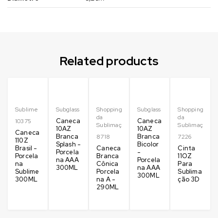
Related products
Sublime
Subglass
Shopping
Subglass
Shopping
da
da
Caneca
Caneca
10375
Sublimação
Sublimação
10AZ
10AZ
Caneca
Branca
Branca
8718
7226
110Z
Splash -
Bicolor
Brasil -
Caneca
Cinta
Porcela
-
Porcela
Branca
11OZ
na AAA
Porcela
na
Cônica
Para
300ML
na AAA
Sublime
Porcela
Sublima
300ML
300ML
na A -
ção 3D
290ML