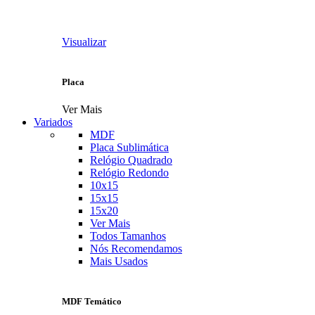
Visualizar
Placa
Ver Mais
Variados
MDF
Placa Sublimática
Relógio Quadrado
Relógio Redondo
10x15
15x15
15x20
Ver Mais
Todos Tamanhos
Nós Recomendamos
Mais Usados
MDF Temático