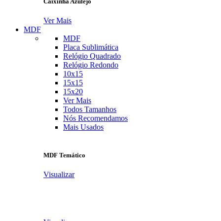
Caixinha Azulejo
Ver Mais
MDF
MDF
Placa Sublimática
Relógio Quadrado
Relógio Redondo
10x15
15x15
15x20
Ver Mais
Todos Tamanhos
Nós Recomendamos
Mais Usados
MDF Temático
Visualizar