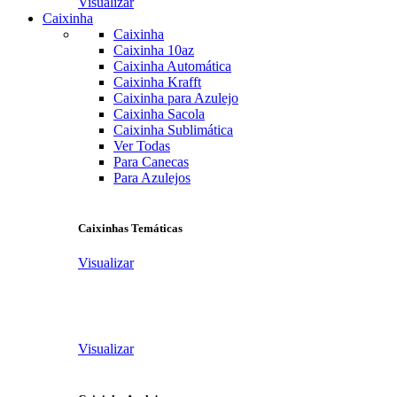
Visualizar
Caixinha
Caixinha
Caixinha 10az
Caixinha Automática
Caixinha Krafft
Caixinha para Azulejo
Caixinha Sacola
Caixinha Sublimática
Ver Todas
Para Canecas
Para Azulejos
Caixinhas Temáticas
Visualizar
Visualizar