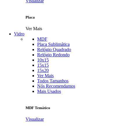
Visualizar
Placa
Ver Mais
Vidro
MDF
Placa Sublimática
Relógio Quadrado
Relógio Redondo
10x15
15x15
15x20
Ver Mais
Todos Tamanhos
Nós Recomendamos
Mais Usados
MDF Temático
Visualizar