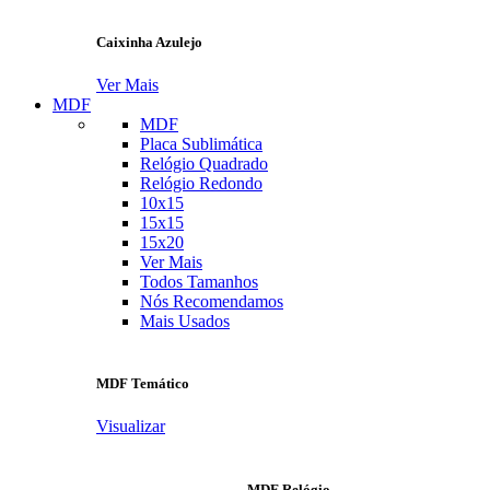
Caixinha Azulejo
Ver Mais
MDF
MDF
Placa Sublimática
Relógio Quadrado
Relógio Redondo
10x15
15x15
15x20
Ver Mais
Todos Tamanhos
Nós Recomendamos
Mais Usados
MDF Temático
Visualizar
MDF Relógio