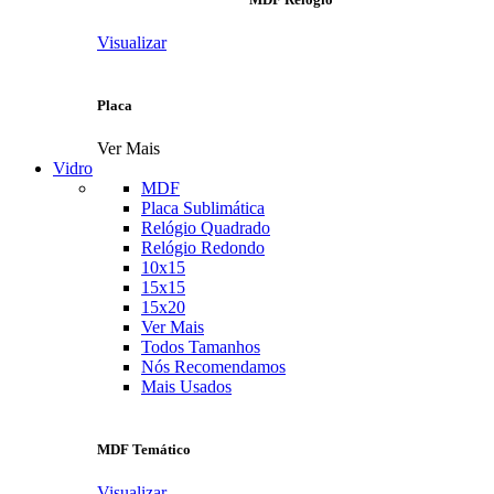
Visualizar
Placa
Ver Mais
Vidro
MDF
Placa Sublimática
Relógio Quadrado
Relógio Redondo
10x15
15x15
15x20
Ver Mais
Todos Tamanhos
Nós Recomendamos
Mais Usados
MDF Temático
Visualizar