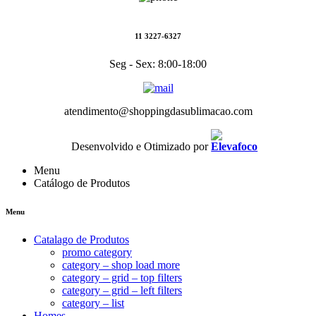
11 3227-6327
Seg - Sex: 8:00-18:00
atendimento@shoppingdasublimacao.com
Desenvolvido e Otimizado por
Menu
Catálogo de Produtos
Menu
Catalago de Produtos
promo category
category – shop load more
category – grid – top filters
category – grid – left filters
category – list
Homes