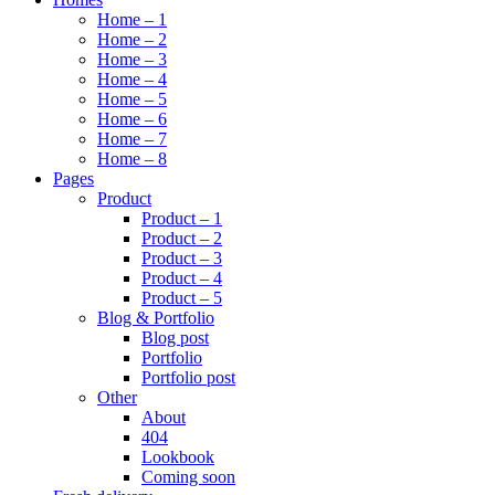
Home – 1
Home – 2
Home – 3
Home – 4
Home – 5
Home – 6
Home – 7
Home – 8
Pages
Product
Product – 1
Product – 2
Product – 3
Product – 4
Product – 5
Blog & Portfolio
Blog post
Portfolio
Portfolio post
Other
About
404
Lookbook
Coming soon