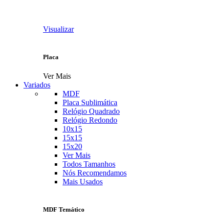
Visualizar
Placa
Ver Mais
Variados
MDF
Placa Sublimática
Relógio Quadrado
Relógio Redondo
10x15
15x15
15x20
Ver Mais
Todos Tamanhos
Nós Recomendamos
Mais Usados
MDF Temático