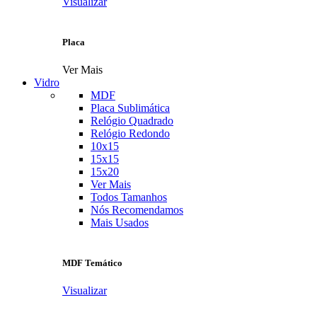
Visualizar
Placa
Ver Mais
Vidro
MDF
Placa Sublimática
Relógio Quadrado
Relógio Redondo
10x15
15x15
15x20
Ver Mais
Todos Tamanhos
Nós Recomendamos
Mais Usados
MDF Temático
Visualizar