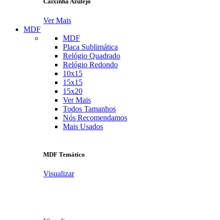
Caixinha Azulejo
Ver Mais
MDF
MDF
Placa Sublimática
Relógio Quadrado
Relógio Redondo
10x15
15x15
15x20
Ver Mais
Todos Tamanhos
Nós Recomendamos
Mais Usados
MDF Temático
Visualizar