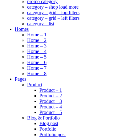
promo category
category – shop load more
category – grid – top filters
category – grid – left filters
category – list
Homes
Home – 1
Home – 2
Home – 3
Home – 4
Home – 5
Home – 6
Home – 7
Home – 8
Pages
Product
Product – 1
Product – 2
Product – 3
Product – 4
Product – 5
Blog & Portfolio
Blog post
Portfolio
Portfolio post