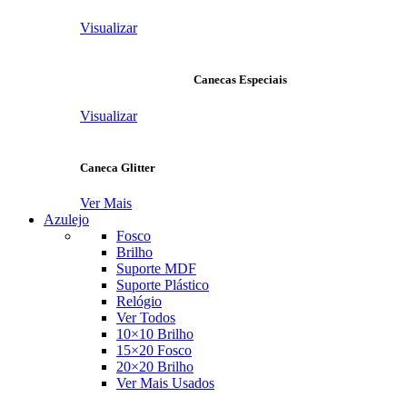
Visualizar
Canecas Especiais
Visualizar
Caneca Glitter
Ver Mais
Azulejo
Fosco
Brilho
Suporte MDF
Suporte Plástico
Relógio
Ver Todos
10×10 Brilho
15×20 Fosco
20×20 Brilho
Ver Mais Usados