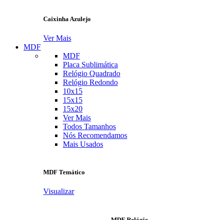
Caixinha Azulejo
Ver Mais
MDF
MDF
Placa Sublimática
Relógio Quadrado
Relógio Redondo
10x15
15x15
15x20
Ver Mais
Todos Tamanhos
Nós Recomendamos
Mais Usados
MDF Temático
Visualizar
MDF Relógio