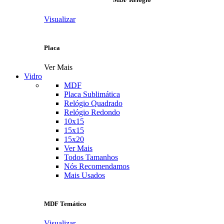
Visualizar
Placa
Ver Mais
Vidro
MDF
Placa Sublimática
Relógio Quadrado
Relógio Redondo
10x15
15x15
15x20
Ver Mais
Todos Tamanhos
Nós Recomendamos
Mais Usados
MDF Temático
Visualizar