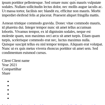
ipsum porttitor pellentesque. Sed ornare nunc quis mauris vulputate
sodales. Nullam sollicitudin lectus dolor, nec mollis augue iaculis ac.
Ut massa tortor, facilisis nec blandit eu, efficitur non mauris. Morbi
imperdiet eleifend felis at placerat. Praesent aliquet fringilla mattis.
Aenean tristique commodo gravida. Donec vitae commodo mauris,
id pharetra dui. Integer tempor nunc sit amet tellus accumsan
lobortis. Vivamus tempor, ex id dignissim sodales, neque est
molestie quam, non maximus orci arcu sit amet turpis. Etiam quam
turpis, scelerisque commodo erat nec, luctus maximus nulla.
Quisque suscipit tellus eu nisl tempor tempus. Aliquam erat volutpat.
Nunc ut ex quis metus viverra rhoncus porttitor sit amet sem. Sed
condimentum euismod cursus.
Client
Client name
Year
2021
Compartilhar
Share