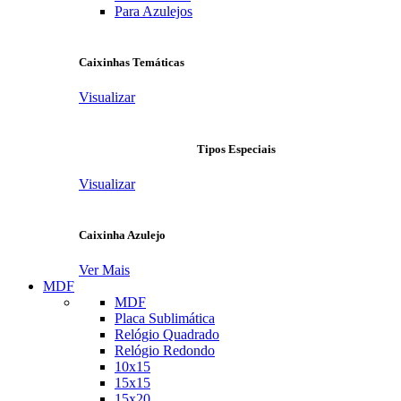
Para Azulejos
Caixinhas Temáticas
Visualizar
Tipos Especiais
Visualizar
Caixinha Azulejo
Ver Mais
MDF
MDF
Placa Sublimática
Relógio Quadrado
Relógio Redondo
10x15
15x15
15x20