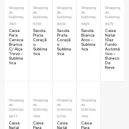
Shopping
Shopping
Shopping
Shopping
Shopping
da
da
da
da
da
Sublimação
Sublimação
Sublimação
Sublimação
Sublimação
7410
9339
8426
8425
8675
Caixa
Sacola
Sacola
Sacola
Caixa
Para
Preta
Prata
Branca
Natal
Caneca
Coraçã
Coraçã
Arco -
10az
Branca
o
o
Sublima
Fundo
C/ Alça
Sublima
Sublima
tica
Automá
Trevo -
tica
tica
tico -
Sublima
Boneco
tica
De
Neve
Shopping
Shopping
Shopping
Shopping
da
da
da
da
Sublimação
Sublimação
Sublimação
Sublimação
8677
7414
8704
7413
Caixa
Caixa
Caixa
Caixa
Natal
Para
Natal
Para