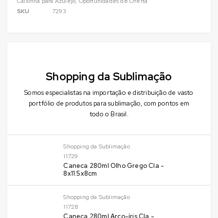
Caixinha para Azulejo
,
Oportunidades de Oferta
SKU
7293
Shopping da Sublimação
Somos especialistas na importação e distribuição de vasto
portfólio de produtos para sublimação, com pontos em
todo o Brasil.
Shopping da Sublimação
11729
Caneca 280ml Olho Grego Cla -
8x11.5x8cm
Shopping da Sublimação
11728
Caneca 280ml Arco-íris Cla -