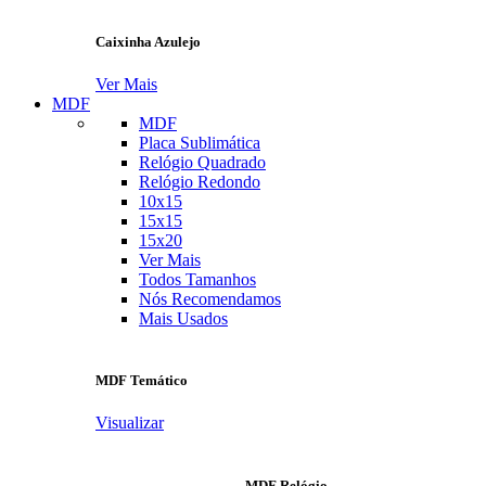
Caixinha Azulejo
Ver Mais
MDF
MDF
Placa Sublimática
Relógio Quadrado
Relógio Redondo
10x15
15x15
15x20
Ver Mais
Todos Tamanhos
Nós Recomendamos
Mais Usados
MDF Temático
Visualizar
MDF Relógio