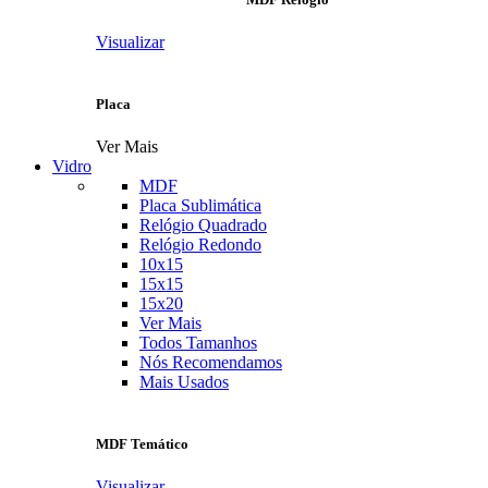
Visualizar
Placa
Ver Mais
Vidro
MDF
Placa Sublimática
Relógio Quadrado
Relógio Redondo
10x15
15x15
15x20
Ver Mais
Todos Tamanhos
Nós Recomendamos
Mais Usados
MDF Temático
Visualizar