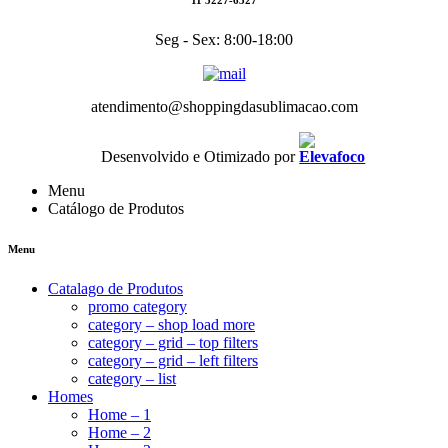
Seg - Sex: 8:00-18:00
atendimento@shoppingdasublimacao.com
Desenvolvido e Otimizado por
Menu
Catálogo de Produtos
Menu
Catalago de Produtos
promo category
category – shop load more
category – grid – top filters
category – grid – left filters
category – list
Homes
Home – 1
Home – 2