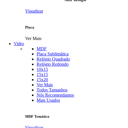
Visualizar
Placa
Ver Mais
Vidro
MDF
Placa Sublimática
Relógio Quadrado
Relógio Redondo
10x15
15x15
15x20
Ver Mais
Todos Tamanhos
Nós Recomendamos
Mais Usados
MDF Temático
Visualizar