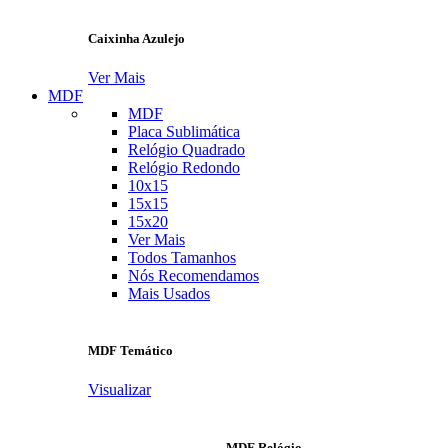
Caixinha Azulejo
Ver Mais
MDF
MDF
Placa Sublimática
Relógio Quadrado
Relógio Redondo
10x15
15x15
15x20
Ver Mais
Todos Tamanhos
Nós Recomendamos
Mais Usados
MDF Temático
Visualizar
MDF Relógio