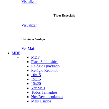
Visualizar
Tipos Especiais
Visualizar
Caixinha Azulejo
Ver Mais
MDF
MDF
Placa Sublimática
Relógio Quadrado
Relógio Redondo
10x15
15x15
15x20
Ver Mais
Todos Tamanhos
Nós Recomendamos
Mais Usados