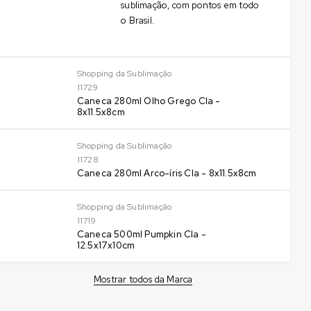
sublimação, com pontos em todo
o Brasil.
Shopping da Sublimação
11729
Caneca 280ml Olho Grego Cla -
8x11.5x8cm
Shopping da Sublimação
11728
Caneca 280ml Arco-íris Cla - 8x11.5x8cm
Shopping da Sublimação
11719
Caneca 500ml Pumpkin Cla -
12.5x17x10cm
Mostrar todos da Marca