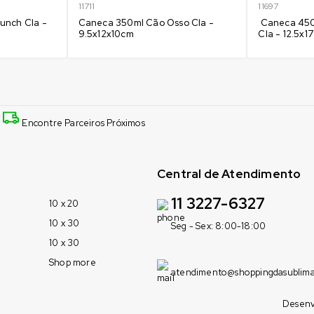
11711
11697
unch Cla -
Caneca 350ml Cão Osso Cla -
Caneca 450
9.5x12x10cm
Cla - 12.5x
Encontre Parceiros Próximos
Central de Atendimento
11 3227-6327
10 x 20
10 x 30
Seg - Sex: 8:00-18:00
10 x 30
Shop more
atendimento@shoppingdasublim
Desenv