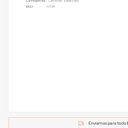
Categorias
Canecas
,
Especiais
SKU
11709
Enviamos para todo B