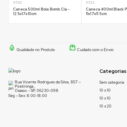
11720
11723
Caneca 500ml Bola Bomb Cla -
Caneca 400ml Black P
12.5x17x10cm
11x17x11.5cm
Qualidade no Produto
Cuidado com o Envio
Categorias
Rua Vicente Rodrigues da Silva, 857 –
Sem categoria
Piratininga,
10 x 10
Osasco – SP, 06230-098
Seg – Sex: 8:00-18:00
10 x 10
10 x 20