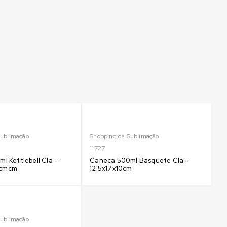
Sublimação
Shopping da Sublimação
11727
l Kettlebell Cla -
Caneca 500ml Basquete Cla -
.5cmcm
12.5x17x10cm
Sublimação