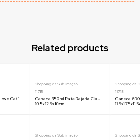
Related products
Shopping da Sublimação
Shopping da 
11715
11718
Love Cat"
Caneca 350ml Pata Rajada Cla -
Caneca 600m
10.5x12.5x10cm
11.5x17.5x11
Shopping da Sublimação
Shopping da 