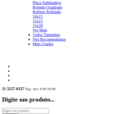
Placa Sublimática
Relógio Quadrado
Relógio Redondo
10x15
15x15
15x20
Ver Mais
MDF Temático
Todos Tamanhos
MDF Relógio
Nós Recomendamos
Visualizar
Placa
Mais Usados
Visualizar
Ver Mais
11 3227-6327
Seg - Sex: 8:00-18:00
Digite um produto...