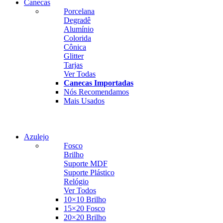
Canecas
Porcelana
Degradê
Alumínio
Colorida
Cônica
Glitter
Tarjas
Ver Todas
Caneca Espelhada
Canecas Importadas
Canecas Especiais
Nós Recomendamos
Visualizar
Caneca Glitter
Mais Usados
Visualizar
Ver Mais
Azulejo
Fosco
Brilho
Suporte MDF
Suporte Plástico
Relógio
Ver Todos
10×10 Brilho
Azulejo Fosco
15×20 Fosco
Azulejo Relógio
20×20 Brilho
Visualizar
Suporte Azulejo