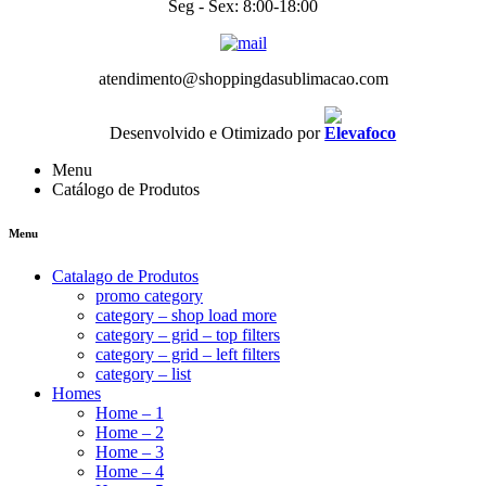
Seg - Sex: 8:00-18:00
atendimento@shoppingdasublimacao.com
Desenvolvido e Otimizado por
Menu
Catálogo de Produtos
Menu
Catalago de Produtos
promo category
category – shop load more
category – grid – top filters
category – grid – left filters
category – list
Homes
Home – 1
Home – 2
Home – 3
Home – 4