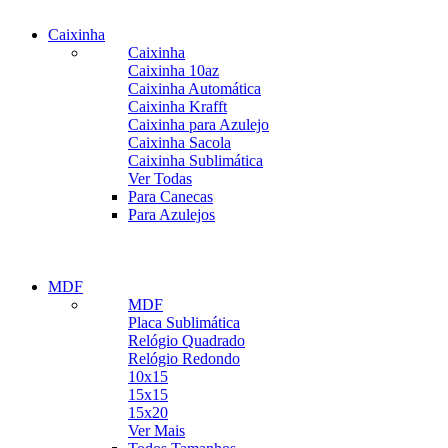
Caixinha
Caixinha
Caixinha 10az
Caixinha Automática
Caixinha Krafft
Caixinha para Azulejo
Caixinha Sacola
Caixinha Sublimática
Caixinhas Temáticas
Ver Todas
Tipos Especiais
Para Canecas
Visualizar
Caixinha Azulejo
Para Azulejos
Visualizar
Ver Mais
MDF
MDF
Placa Sublimática
Relógio Quadrado
Relógio Redondo
10x15
15x15
15x20
Ver Mais
MDF Temático