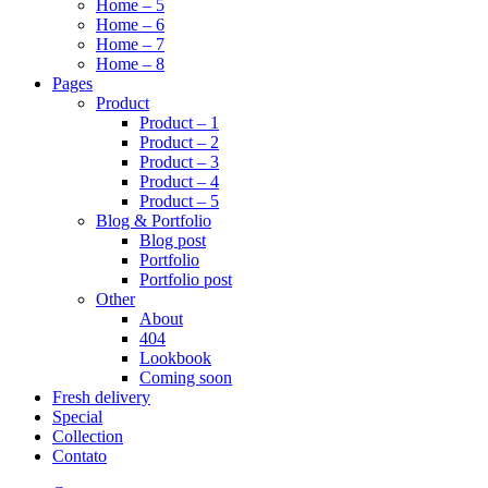
Home – 5
Home – 6
Home – 7
Home – 8
Pages
Product
Product – 1
Product – 2
Product – 3
Product – 4
Product – 5
Blog & Portfolio
Blog post
Portfolio
Portfolio post
Other
About
404
Lookbook
Coming soon
Fresh delivery
Special
Collection
Contato