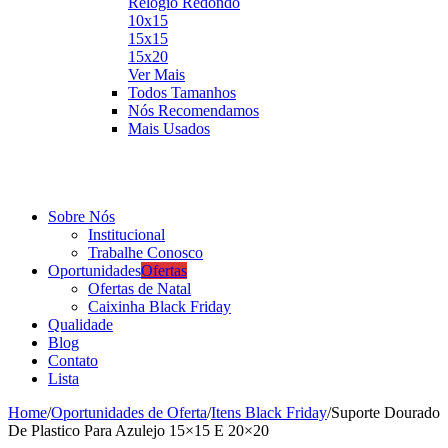
Relógio Redondo
10x15
15x15
15x20
Ver Mais
MDF Temático
Todos Tamanhos
MDF Relógio
Nós Recomendamos
Visualizar
Placa
Mais Usados
Visualizar
Ver Mais
Sobre Nós
Institucional
Trabalhe Conosco
Oportunidades
Ofertas
Ofertas de Natal
Caixinha Black Friday
Qualidade
Blog
Contato
Lista
Home
/
Oportunidades de Oferta
/
Itens Black Friday
/
Suporte Dourado
De Plastico Para Azulejo 15×15 E 20×20