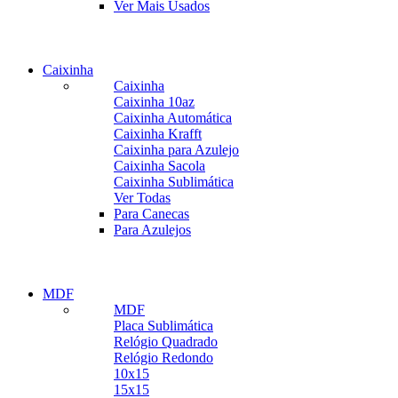
Ver Mais Usados
Visualizar
Visualizar
Caixinha
Caixinha
Caixinha 10az
Caixinha Automática
Caixinha Krafft
Caixinha para Azulejo
Caixinha Sacola
Caixinha Sublimática
Caixinhas Temáticas
Ver Todas
Tipos Especiais
Para Canecas
Visualizar
Caixinha Azulejo
Para Azulejos
Visualizar
Ver Mais
MDF
MDF
Placa Sublimática
Relógio Quadrado
Relógio Redondo
10x15
15x15