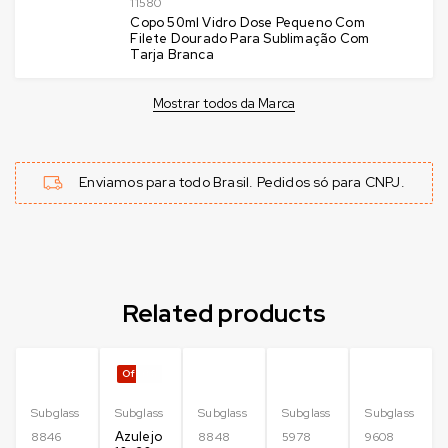
11580
Copo 50ml Vidro Dose Pequeno Com
Filete Dourado Para Sublimação Com
Tarja Branca
Mostrar todos da Marca
Enviamos para todo Brasil. Pedidos só para CNPJ.
Related products
Oferta
Subglass
Subglass
Subglass
Subglass
Subglass
Azulejo
8846
8848
5978
9608