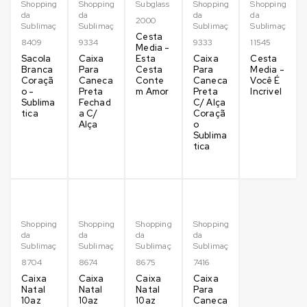
Shopping
Shopping
Subglass
Shopping
Shopping
da
da
da
da
2000
Sublimação
Sublimação
Sublimação
Sublimação
Cesta
8409
9334
9333
11545
Media -
Sacola
Caixa
Esta
Caixa
Cesta
Branca
Para
Cesta
Para
Media -
Coraçã
Caneca
Conte
Caneca
Você É
o -
Preta
m Amor
Preta
Incrivel
Sublima
Fechad
C/ Alça
tica
a C/
Coraçã
Alça
o
Sublima
tica
Shopping
Shopping
Shopping
Shopping
da
da
da
da
Sublimação
Sublimação
Sublimação
Sublimação
8704
8674
8675
7416
Caixa
Caixa
Caixa
Caixa
Natal
Natal
Natal
Para
10az
10az
10az
Caneca