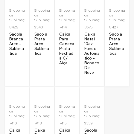
Shopping
Shopping
Shopping
Shopping
Shopping
da
da
da
da
da
Sublimação
Sublimação
Sublimação
Sublimação
Sublimação
8425
9340
7414
8675
8427
Sacola
Sacola
Caixa
Caixa
Sacola
Branca
Preta
Para
Natal
Prata
Arco -
Arco
Caneca
10az
Arco
Sublima
Sublima
Prata
Fundo
Sublima
tica
tica
Fechad
Automá
tica
a C/
tico -
Alça
Boneco
De
Neve
Shopping
Shopping
Shopping
Shopping
da
da
da
da
Sublimação
Sublimação
Sublimação
Sublimação
7410
7418
7415
9339
Caixa
Caixa
Caixa
Sacola