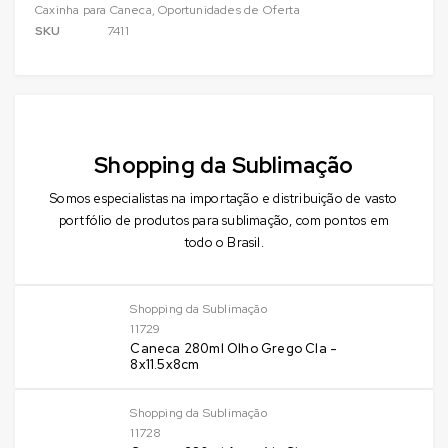
Caxinha para Caneca
,
Oportunidades de Oferta
SKU
7411
Shopping da Sublimação
Somos especialistas na importação e distribuição de vasto
portfólio de produtos para sublimação, com pontos em
todo o Brasil.
Shopping da Sublimação
11729
Caneca 280ml Olho Grego Cla -
8x11.5x8cm
Shopping da Sublimação
11728