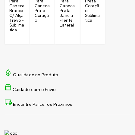
Para
Para
Para
Preta
Caneca
Caneca
Caneca
Coraçã
Branca
Prata
Prata
o
C/ Alça
Coraçã
Janela
Sublima
Trevo -
o
Frente
tica
Sublima
Lateral
tica
Qualidade no Produto
Cuidado com o Envio
Encontre Parceiros Próximos