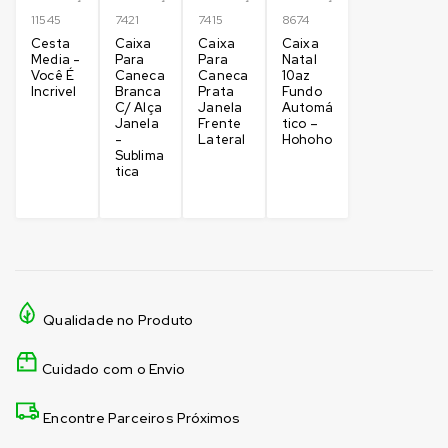
11545
7421
7415
8674
Cesta
Caixa
Caixa
Caixa
Media -
Para
Para
Natal
Você É
Caneca
Caneca
10az
Incrivel
Branca
Prata
Fundo
C/ Alça
Janela
Automá
Janela
Frente
tico –
-
Lateral
Hohoho
Sublima
tica
Qualidade no Produto
Cuidado com o Envio
Encontre Parceiros Próximos