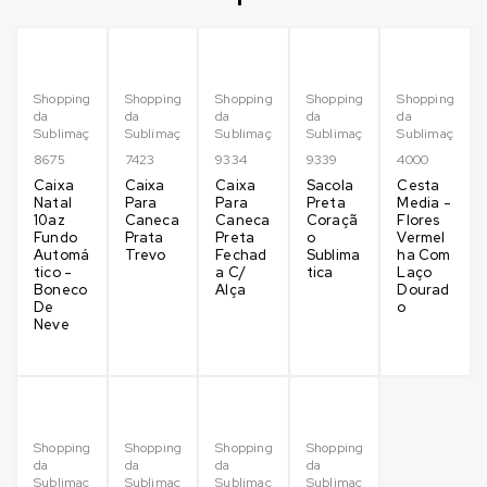
Shopping
Shopping
Shopping
Shopping
Shopping
da
da
da
da
da
Sublimação
Sublimação
Sublimação
Sublimação
Sublimação
8675
7423
9334
9339
4000
Caixa
Caixa
Caixa
Sacola
Cesta
Natal
Para
Para
Preta
Media -
10az
Caneca
Caneca
Coraçã
Flores
Fundo
Prata
Preta
o
Vermel
Automá
Trevo
Fechad
Sublima
ha Com
tico -
a C/
tica
Laço
Boneco
Alça
Dourad
De
o
Neve
Shopping
Shopping
Shopping
Shopping
da
da
da
da
Sublimação
Sublimação
Sublimação
Sublimação