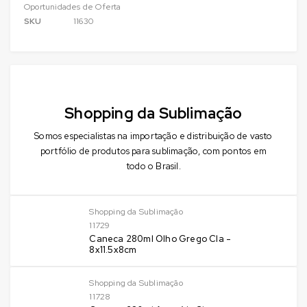
Oportunidades de Oferta
SKU
11630
Shopping da Sublimação
Somos especialistas na importação e distribuição de vasto
portfólio de produtos para sublimação, com pontos em
todo o Brasil.
Shopping da Sublimação
11729
Caneca 280ml Olho Grego Cla -
8x11.5x8cm
Shopping da Sublimação
11728