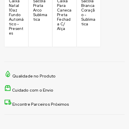
Caixa
Sacola
Caixa
Sacola
Natal
Prata
Para
Branca
10az
Arco
Caneca
Coraçã
Fundo
Sublima
Preta
o -
Automá
tica
Fechad
Sublima
tico -
a C/
tica
Present
Alça
es
Qualidade no Produto
Cuidado com o Envio
Encontre Parceiros Próximos