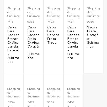
Shopping
Shopping
Shopping
Shopping
Shopping
da
da
da
da
da
Sublimação
Sublimação
Sublimação
Sublimação
Sublimação
7413
9333
7423
7421
9339
Caixa
Caixa
Caixa
Caixa
Sacola
Para
Para
Para
Para
Preta
Caneca
Caneca
Caneca
Caneca
Coraçã
Branca
Preta
Prata
Branca
o
C/ Alça
C/ Alça
Trevo
C/ Alça
Sublima
Janela
Coraçã
Janela
tica
Lateral
o
-
-
Sublima
Sublima
Sublima
tica
tica
tica
Shopping
Shopping
Shopping
Shopping
da
da
da
da
Sublimação
Sublimação
Sublimação
Sublimação
8704
8427
9334
8409