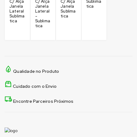
C/ Alça
C/ Alça
C/ Alça
Sublima
Janela
Janela
Janela
tica
Lateral
Lateral
Sublima
Sublima
-
tica
tica
Sublima
tica
Qualidade no Produto
Cuidado com o Envio
Encontre Parceiros Próximos