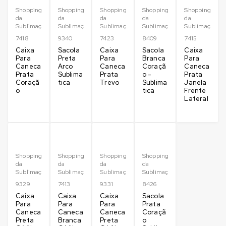
Shopping
Shopping
Shopping
Shopping
Shopping
da
da
da
da
da
Sublimação
Sublimação
Sublimação
Sublimação
Sublimação
7418
9340
7423
8409
7415
Caixa
Sacola
Caixa
Sacola
Caixa
Para
Preta
Para
Branca
Para
Caneca
Arco
Caneca
Coraçã
Caneca
Prata
Sublima
Prata
o -
Prata
Coraçã
tica
Trevo
Sublima
Janela
o
tica
Frente
Lateral
Shopping
Shopping
Shopping
Shopping
da
da
da
da
Sublimação
Sublimação
Sublimação
Sublimação
9329
7413
9331
8426
Caixa
Caixa
Caixa
Sacola
Para
Para
Para
Prata
Caneca
Caneca
Caneca
Coraçã
Preta
Branca
Preta
o